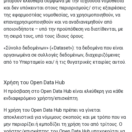
μπορούν ελεύθερα σύμφωνα με την ισχύουσα νομοθεσία
και δεν υπόκεινται στους περιορισμούς/ στις εξαιρέσεις
της εφαρμοστέας νομοθεσίας, να χρησιμοποιηθούν, να
επαναχρησιμοποιηθούν και να αναδιανεμηθούν από
οποιονδήποτε – υπό την προϋπόθεση να διατίθενται, με
τη σειρά τους, υπό τους ίδιους όρους.
«Σύνολο δεδομένων» («Dataset»): τα δεδομένα που είναι
οργανωμένα σε συλλογές δεδομένων, διαχειριζόμενες
από το Υπερταμείο και/ ή τις θυγατρικές εταιρίες αυτού.
Χρήση του Open Data Hub
Η πρόσβαση στο Open Data Hub είναι ελεύθερη για κάθε
ενδιαφερόμενο χρήστη/επισκέπτη.
Η χρήση του Open Data Hub πρέπει να γίνεται
αποκλειστικά για νόμιμους σκοπούς και με τρόπο που να
μην περιορίζει ή εμποδίζει τη χρήση του από τρίτους. Ο
χρήστης/επισκέπτης του Open Data Hub υποχρεούται να