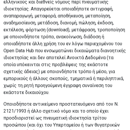
ελληνικούς και διεθνείς νόμους περί πνευματικής
ιδιοκτησίας. Απαγορεύεται οποιαδήποτε αντιγραφή,
αναπαραγωγή, μεταφορά, αποθήκευση, μεταποίηση,
αναδημοσίευση, μετάδοση, διανομή, πώληση, έκδοση,
εκτέλεση, φόρτωση (download), μετάφραση, τροποποίηση
με οποιονδήποτε τρόπο, ανακοίνωση, διάδοση ή
οποιαδήποτε άλλη χρήση του εν λόγω περιεχομένου του
Open Data Hub που ενσωματώνει δικαιώματα διανοητικής
ιδιοκτησίας και δεν αποτελεί Ανοικτά Δεδομένα (τα
οποία υπόκεινται στις προβλέψεις της εκάστοτε
σχετικής άδειας) με οποιονδήποτε τρόπο ή μέσο, για
εμπορικούς ή άλλους σκοπούς, τμηματικά ή περιληπτικά,
χωρίς τη ρητή προηγούμενη έγγραφη συναίνεση του
εκάστοτε δικαιούχου.
Οποιοδήποτε αντικείμενο προστατευόμενο από τον Ν.
2121/1993 ή άλλο σχετικό νόμο και το οποίο έχει
προσδιοριστεί ως πνευματική ιδιοκτησία τρίτου
προσώπου (και όχι του Υπερταμείου ή των θυγατρικών