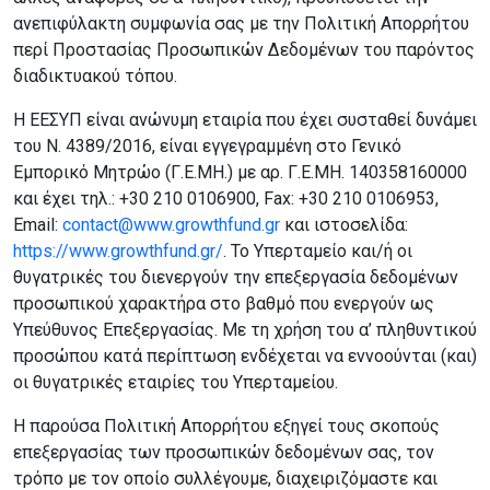
ανεπιφύλακτη συμφωνία σας με την Πολιτική Απορρήτου
περί Προστασίας Προσωπικών Δεδομένων του παρόντος
διαδικτυακού τόπου.
H EEΣΥΠ είναι ανώνυμη εταιρία που έχει συσταθεί δυνάμει
του Ν. 4389/2016, είναι εγγεγραμμένη στο Γενικό
Εμπορικό Μητρώο (Γ.Ε.ΜΗ.) με αρ. Γ.Ε.ΜΗ. 140358160000
και έχει τηλ.: +30 210 0106900, Fax: +30 210 0106953,
Email:
contact@www.growthfund.gr
και ιστοσελίδα:
https://www.growthfund.gr/
. Το Υπερταμείο και/ή οι
θυγατρικές του διενεργούν την επεξεργασία δεδομένων
προσωπικού χαρακτήρα στο βαθμό που ενεργούν ως
Υπεύθυνος Επεξεργασίας. Με τη χρήση του α’ πληθυντικού
προσώπου κατά περίπτωση ενδέχεται να εννοούνται (και)
οι θυγατρικές εταιρίες του Υπερταμείου.
Η παρούσα Πολιτική Απορρήτου εξηγεί τους σκοπούς
επεξεργασίας των προσωπικών δεδομένων σας, τον
τρόπο με τον οποίο συλλέγουμε, διαχειριζόμαστε και