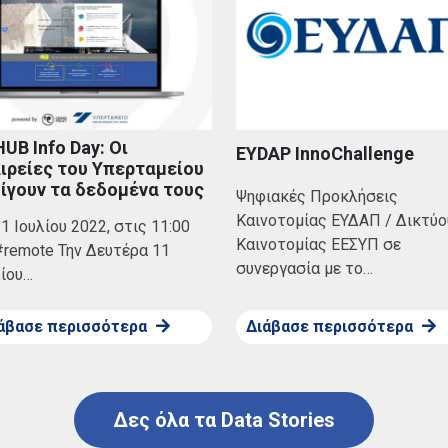
UB Info Day: Οι
EYDAP InnoChallenge
ιρείες του Υπερταμείου
ίγουν τα δεδομένα τους
Ψηφιακές Προκλήσεις
Καινοτομίας ΕΥΔΑΠ / Δικτύο
1 Ιουλίου 2022, στις 11:00
Καινοτομίας ΕΕΣΥΠ σε
#remote Την Δευτέρα 11
συνεργασία με το…
λίου…
άβασε περισσότερα
Διάβασε περισσότερα
Δες όλα τα Data Stories