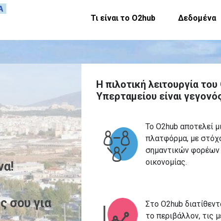
Τι είναι το Ο2hub
Δεδομένα
Η πιλοτική λειτουργία του
Υπερταμείου είναι γεγονός
Το O2hub αποτελεί μ
πλατφόρμα, με στόχ
σημαντικών φορέων 
οικονομίας.
να!
ς σου για
Στο O2hub διατίθεντα
το περιβάλλον, τις 