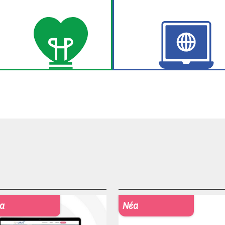
α
Νέα