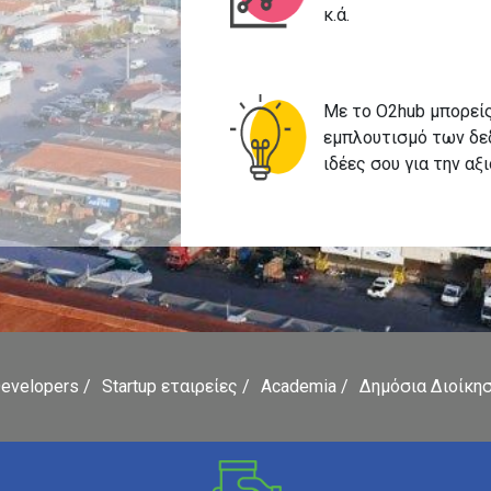
κ.ά.
Με το O2hub μπορείς
εμπλουτισμό των δεδ
ιδέες σου για την αξ
evelopers
Startup εταιρείες
Academia
Δημόσια Διοίκη