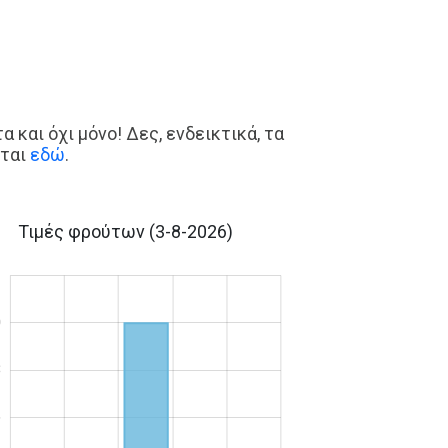
 και όχι μόνο! Δες, ενδεικτικά, τα
νται
εδώ
.
Τιμές φρούτων
(3-8-2026)
2
0
8
6
8