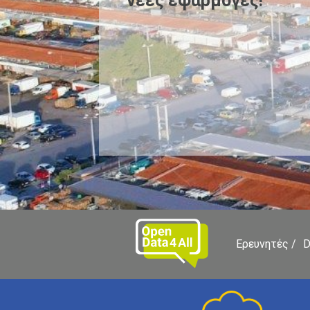
νέες εφαρμογές!
Ερευνητές
D