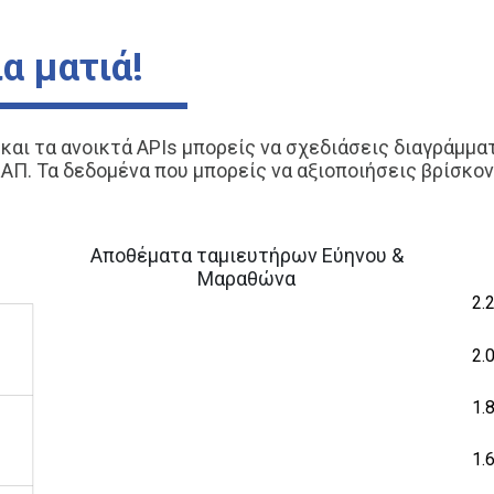
α ματιά!
αι τα ανοικτά APIs μπορείς να σχεδιάσεις διαγράμματα
ΑΠ. Τα δεδομένα που μπορείς να αξιοποιήσεις βρίσκο
Αποθέματα ταμιευτήρων Εύηνου &
Μαραθώνα
2.
0.4
0.6
2.4
2.
1.
1.
0.