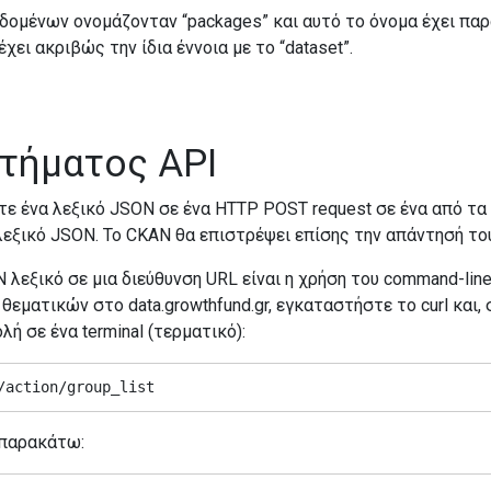
ομένων ονομάζονταν “packages” και αυτό το όνομα έχει παρα
χει ακριβώς την ίδια έννοια με το “dataset”.
τήματος API
λτε ένα λεξικό JSON σε ένα HTTP POST request σε ένα από τα
λεξικό JSON. Το CKAN θα επιστρέψει επίσης την απάντησή το
 λεξικό σε μια διεύθυνση URL είναι η χρήση του command-line
εματικών στο data.growthfund.gr, εγκαταστήστε το curl και, σ
ή σε ένα terminal (τερματικό):
/action/group_list
 παρακάτω: