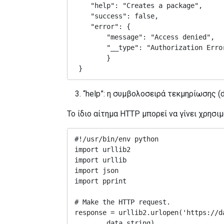
    "help": "Creates a package",

    "success": false,

    "error": {

        "message": "Access denied",

        "__type": "Authorization Error"

        }

 }
“help”: η συμβολοσειρά τεκμηρίωσης (d
Το ίδιο αίτημα HTTP μπορεί να γίνει χρησι
#!/usr/bin/env python

import urllib2

import urllib

import json

import pprint

# Make the HTTP request.

response = urllib2.urlopen('https://d
        data_string)
