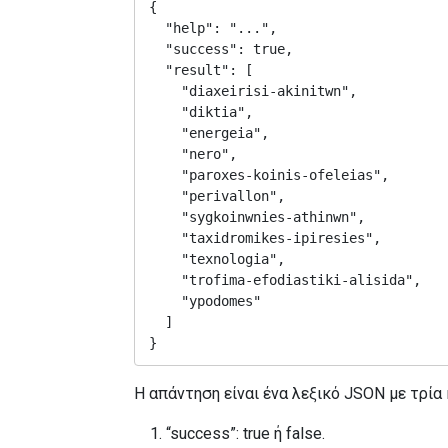
{

  "help": "...",

  "success": true,

  "result": [

    "diaxeirisi-akinitwn",

    "diktia",

    "energeia",

    "nero",

    "paroxes-koinis-ofeleias",

    "perivallon",

    "sygkoinwnies-athinwn",

    "taxidromikes-ipiresies",

    "texnologia",

    "trofima-efodiastiki-alisida",

    "ypodomes"

  ]

}
Η απάντηση είναι ένα λεξικό JSON με τρία 
“success”: true ή false.