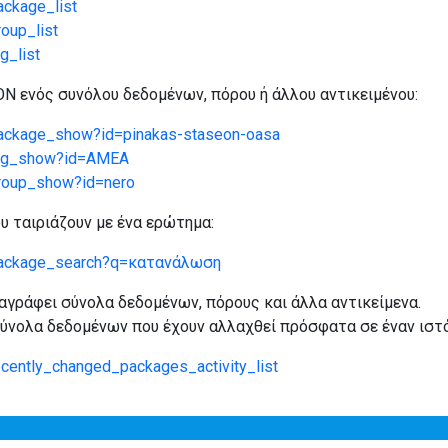
ackage_list
roup_list
g_list
N ενός συνόλου δεδομένων, πόρου ή άλλου αντικειμένου:
n/package_show?id=pinakas-staseon-oasa
n/tag_show?id=ΑΜΕΑ
/group_show?id=nero
υ ταιριάζουν με ένα ερώτημα:
n/package_search?q=κατανάλωση
διαγράφει σύνολα δεδομένων, πόρους και άλλα αντικείμενα.
σύνολα δεδομένων που έχουν αλλαχθεί πρόσφατα σε έναν ιστ
recently_changed_packages_activity_list