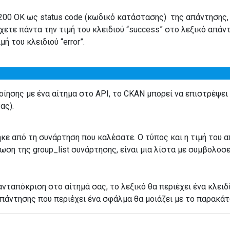
200 OK ως status code (κωδικό κατάστασης) της απάντησης, 
χετε πάντα την τιμή του κλειδιού “success” στο λεξικό απάντη
μή του κλειδιού “error”.
ησης με ένα αίτημα στο API, το CKAN μπορεί να επιστρέψει
ας).
ηκε από τη συνάρτηση που καλέσατε. Ο τύπος και η τιμή του
ση της group_list συνάρτησης, είναι μια λίστα με συμβολοσε
ταπόκριση στο αίτημά σας, το λεξικό θα περιέχει ένα κλειδί
κό απάντησης που περιέχει ένα σφάλμα θα μοιάζει με το παρακά