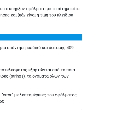
είτε υπήρξαν σφάλματα με το αίτημα είτε
σης και (εάν είναι η τιμή του κλειδιού
 μια απάντηση κωδικό κατάστασης 409,
 αποτελέσματος εξαρτώνται από το ποια
ιρές (strings), τα ονόματα όλων των
 “error” με λεπτομέρειες του σφάλματος
τω: